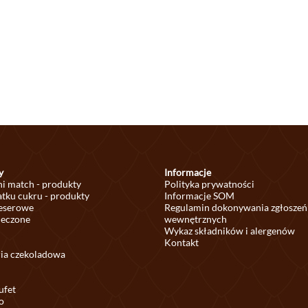
y
Informacje
ni match - produkty
Polityka prywatności
tku cukru - produkty
Informacje SOM
deserowe
Regulamin dokonywania zgłoszeń
ieczone
wewnętrznych
Wykaz składników i alergenów
Kontakt
ria czekoladowa
ufet
o