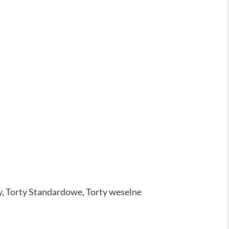
y
,
Torty Standardowe
,
Torty weselne