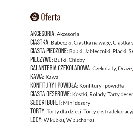
Oferta
AKCESORIA
:
Akcesoria
CIASTKA
:
Babeczki
,
Ciastka na wagę
,
Ciastka 
CIASTA PIECZONE
:
Babki
,
Jabłeczniki
,
Placki
,
S
PIECZYWO
:
Bułki
,
Chleby
GALANTERIA CZEKOLADOWA
:
Czekolady
,
Draże
KAWA
:
Kawa
KONFITURY I POWIDŁA
:
Konfitury i powidła
CIASTA DESEROWE
:
Kostki
,
Rolady
,
Tarty dese
SŁODKI BUFET
:
Mini desery
TORTY
:
Torty dla dzieci
,
Torty ekstradekoracy
LODY
:
W kubku
,
W pucharku