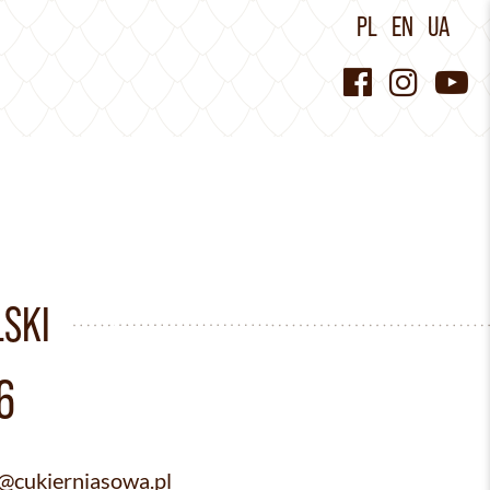
PL
EN
UA
SKI
6
cukierniasowa.pl