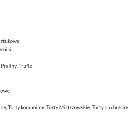
sztukowe
erniki
,
Praliny
,
Trufle
rowe
jne
,
Torty komunijne
,
Torty Mistrzowskie
,
Torty na chrzcin