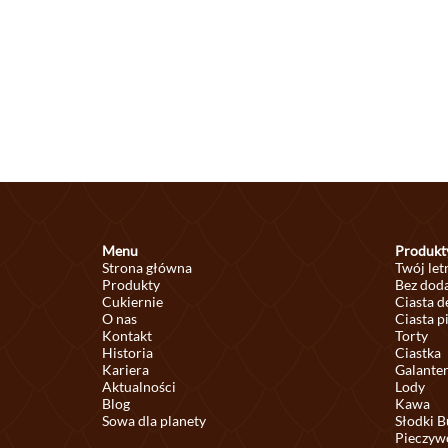
Menu
Produkt
Strona główna
Twój let
Produkty
Bez doda
Cukiernie
Ciasta 
O nas
Ciasta p
Kontakt
Torty
Historia
Ciastka
Kariera
Galante
Aktualności
Lody
Blog
Kawa
Sowa dla planety
Słodki B
Pieczyw