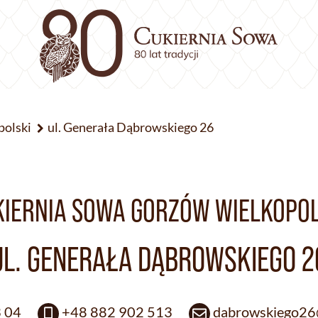
polski
ul. Generała Dąbrowskiego 26
KIERNIA SOWA GORZÓW WIELKOPOL
UL. GENERAŁA DĄBROWSKIEGO 2
3 04
+48 882 902 513
dabrowskiego26@