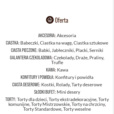
Oferta
AKCESORIA
:
Akcesoria
CIASTKA
:
Babeczki
,
Ciastka na wagę
,
Ciastka sztukowe
CIASTA PIECZONE
:
Babki
,
Jabłeczniki
,
Placki
,
Serniki
GALANTERIA CZEKOLADOWA
:
Czekolady
,
Draże
,
Praliny
,
Trufle
KAWA
:
Kawa
KONFITURY I POWIDŁA
:
Konfitury i powidła
CIASTA DESEROWE
:
Kostki
,
Rolady
,
Tarty deserowe
SŁODKI BUFET
:
Mini desery
TORTY
:
Torty dla dzieci
,
Torty ekstradekoracyjne
,
Torty
komunijne
,
Torty Mistrzowskie
,
Torty na chrzciny
,
Torty Standardowe
,
Torty weselne