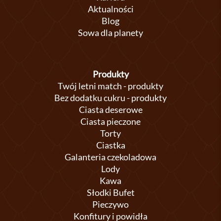
Aktualności
Blog
Sowa dla planety
Produkty
Twój letni match - produkty
Bez dodatku cukru - produkty
Ciasta deserowe
Ciasta pieczone
Torty
Ciastka
Galanteria czekoladowa
Lody
Kawa
Słodki Bufet
Pieczywo
Konfitury i powidła