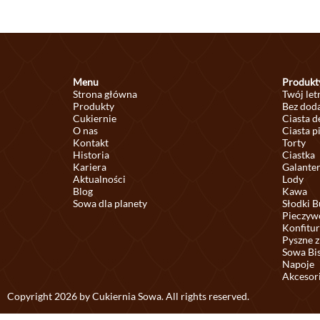
Menu
Produkt
Strona główna
Twój let
Produkty
Bez doda
Cukiernie
Ciasta 
O nas
Ciasta p
Kontakt
Torty
Historia
Ciastka
Kariera
Galante
Aktualności
Lody
Blog
Kawa
Sowa dla planety
Słodki B
Pieczyw
Konfitur
Pyszne z
Sowa Bi
Napoje
Akcesor
Copyright 2026 by Cukiernia Sowa. All rights reserved.