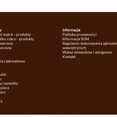
y
Informacje
ni match - produkty
Polityka prywatności
tku cukru - produkty
Informacje SOM
deserowe
Regulamin dokonywania zgłoszeń
ieczone
wewnętrznych
Wykaz składników i alergenów
Kontakt
ria czekoladowa
ufet
o
y i powidła
 pieca
stro
ia