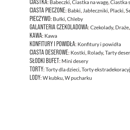
CIASTKA
:
Babeczki
,
Ciastka na wagę
,
Ciastka 
CIASTA PIECZONE
:
Babki
,
Jabłeczniki
,
Placki
,
S
PIECZYWO
:
Bułki
,
Chleby
GALANTERIA CZEKOLADOWA
:
Czekolady
,
Draże
KAWA
:
Kawa
KONFITURY I POWIDŁA
:
Konfitury i powidła
CIASTA DESEROWE
:
Kostki
,
Rolady
,
Tarty dese
SŁODKI BUFET
:
Mini desery
TORTY
:
Torty dla dzieci
,
Torty ekstradekoracy
LODY
:
W kubku
,
W pucharku