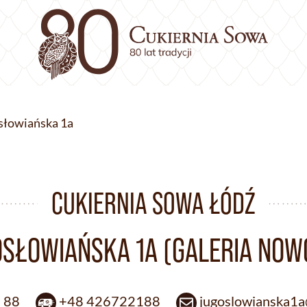
osłowiańska 1a
CUKIERNIA SOWA ŁÓDŹ
OSŁOWIAŃSKA 1A (GALERIA NO
1 88
+48 426722188
jugoslowianska1a