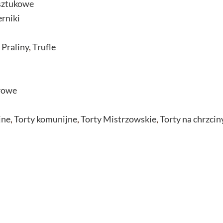
sztukowe
erniki
,
Praliny
,
Trufle
rowe
jne
,
Torty komunijne
,
Torty Mistrzowskie
,
Torty na chrzcin