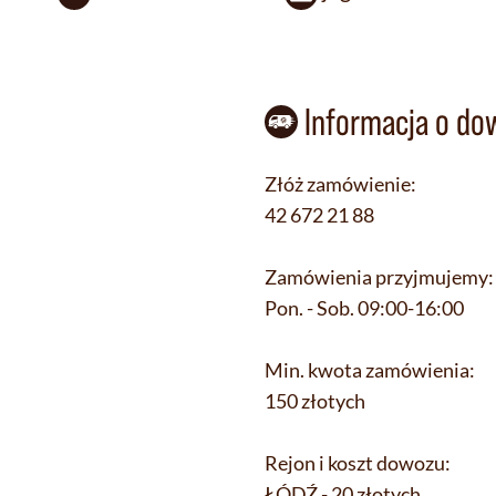
Informacja o do
Złóż zamówienie:
42 672 21 88
Zamówienia przyjmujemy:
Pon. - Sob. 09:00-16:00
Min. kwota zamówienia:
150 złotych
Rejon i koszt dowozu:
ŁÓDŹ - 20 złotych