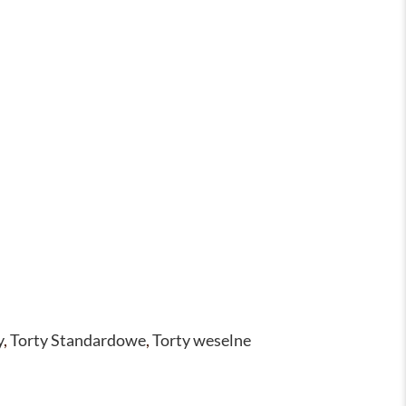
y
,
Torty Standardowe
,
Torty weselne