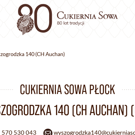
szogrodzka 140 (CH Auchan)
CUKIERNIA SOWA PŁOCK
SZOGRODZKA 140 (CH AUCHAN) (
 570 530 043
wyszogrodzka140@cukierniaso