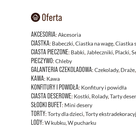
Oferta
AKCESORIA
:
Akcesoria
CIASTKA
:
Babeczki
,
Ciastka na wagę
,
Ciastka 
CIASTA PIECZONE
:
Babki
,
Jabłeczniki
,
Placki
,
S
PIECZYWO
:
Chleby
GALANTERIA CZEKOLADOWA
:
Czekolady
,
Draże
KAWA
:
Kawa
KONFITURY I POWIDŁA
:
Konfitury i powidła
CIASTA DESEROWE
:
Kostki
,
Rolady
,
Tarty dese
SŁODKI BUFET
:
Mini desery
TORTY
:
Torty dla dzieci
,
Torty ekstradekoracy
LODY
:
W kubku
,
W pucharku