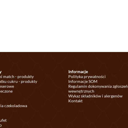
y
Informacje
ni match - produkty
Polityka prywatności
tku cukru - produkty
Informacje SOM
deserowe
Regulamin dokonywania zgłoszeń
ieczone
wewnętrznych
Wykaz składników i alergenów
Kontakt
ria czekoladowa
ufet
o