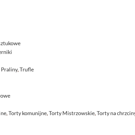
sztukowe
erniki
,
Praliny
,
Trufle
rowe
jne
,
Torty komunijne
,
Torty Mistrzowskie
,
Torty na chrzcin