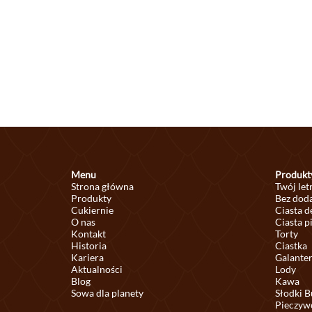
Menu
Produkt
Strona główna
Twój let
Produkty
Bez doda
Cukiernie
Ciasta 
O nas
Ciasta p
Kontakt
Torty
Historia
Ciastka
Kariera
Galante
Aktualności
Lody
Blog
Kawa
Sowa dla planety
Słodki B
Pieczyw