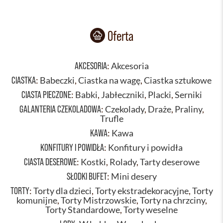
Oferta
AKCESORIA
:
Akcesoria
CIASTKA
:
Babeczki
,
Ciastka na wagę
,
Ciastka sztukowe
CIASTA PIECZONE
:
Babki
,
Jabłeczniki
,
Placki
,
Serniki
GALANTERIA CZEKOLADOWA
:
Czekolady
,
Draże
,
Praliny
,
Trufle
KAWA
:
Kawa
KONFITURY I POWIDŁA
:
Konfitury i powidła
CIASTA DESEROWE
:
Kostki
,
Rolady
,
Tarty deserowe
SŁODKI BUFET
:
Mini desery
TORTY
:
Torty dla dzieci
,
Torty ekstradekoracyjne
,
Torty
komunijne
,
Torty Mistrzowskie
,
Torty na chrzciny
,
Torty Standardowe
,
Torty weselne