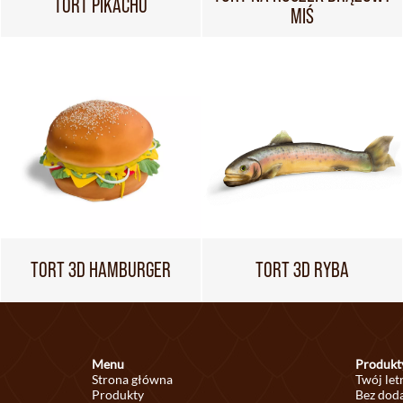
TORT PIKACHU
MIŚ
TORT 3D HAMBURGER
TORT 3D RYBA
Menu
Produkt
Strona główna
Twój let
Produkty
Bez doda