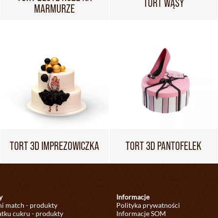
TORT WĄSY
MARMURZE
TORT 3D IMPREZOWICZKA
TORT 3D PANTOFELEK
y
Informacje
ni match - produkty
Polityka prywatności
tku cukru - produkty
Informacje SOM