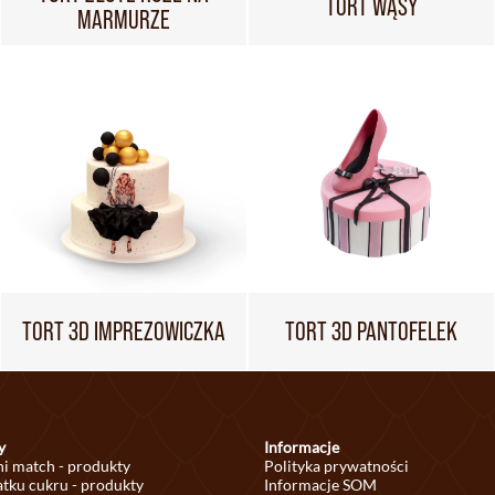
TORT WĄSY
MARMURZE
TORT 3D IMPREZOWICZKA
TORT 3D PANTOFELEK
y
Informacje
ni match - produkty
Polityka prywatności
tku cukru - produkty
Informacje SOM