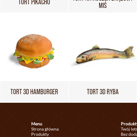
TORT PIKACHU
MIŚ
TORT 3D HAMBURGER
TORT 3D RYBA
Menu
Produkt
Strona główna
Twój let
Produkty
Bez doda