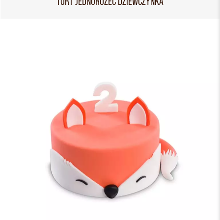
TORT JEDNOROŻEC DZIEWCZYNKA