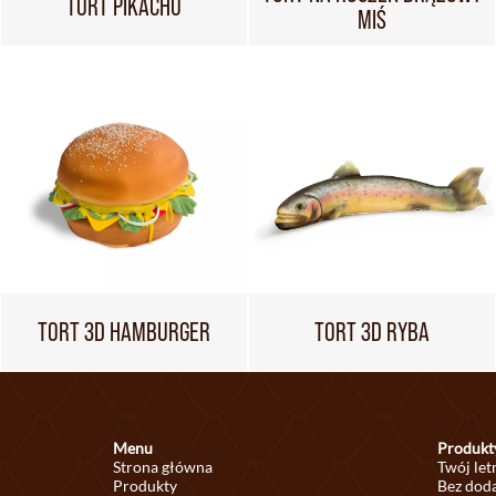
TORT PIKACHU
MIŚ
TORT 3D HAMBURGER
TORT 3D RYBA
Menu
Produkt
Strona główna
Twój let
Produkty
Bez doda