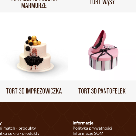
TORT WĄSY
MARMURZE
TORT 3D IMPREZOWICZKA
TORT 3D PANTOFELEK
y
Informacje
ni match - produkty
Polityka prywatności
tku cukru - produkty
Informacje SOM