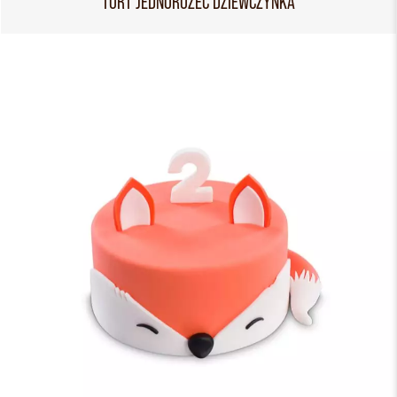
TORT JEDNOROŻEC DZIEWCZYNKA