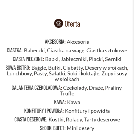
Oferta
AKCESORIA
:
Akcesoria
CIASTKA
:
Babeczki
,
Ciastka na wagę
,
Ciastka sztukowe
CIASTA PIECZONE
:
Babki
,
Jabłeczniki
,
Placki
,
Serniki
SOWA BISTRO
:
Bajgle
,
Bułki
,
Ciabatty
,
Desery w słoikach
,
Lunchboxy
,
Pasty
,
Sałatki
,
Soki i koktajle
,
Zupy i sosy
w słoikach
GALANTERIA CZEKOLADOWA
:
Czekolady
,
Draże
,
Praliny
,
Trufle
KAWA
:
Kawa
KONFITURY I POWIDŁA
:
Konfitury i powidła
CIASTA DESEROWE
:
Kostki
,
Rolady
,
Tarty deserowe
SŁODKI BUFET
:
Mini desery