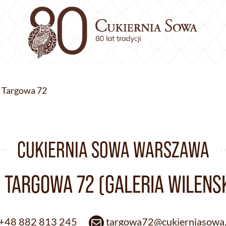
. Targowa 72
CUKIERNIA SOWA WARSZAWA
. TARGOWA 72 (GALERIA WILENS
+48 882 813 245
targowa72@cukierniasowa.