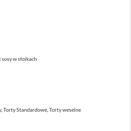
i sosy w słoikach
y
,
Torty Standardowe
,
Torty weselne