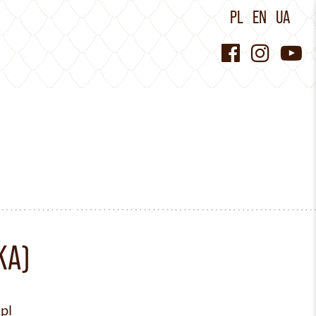
PL
EN
UA
KA)
pl