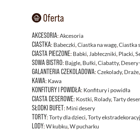
Oferta
AKCESORIA
:
Akcesoria
CIASTKA
:
Babeczki
,
Ciastka na wagę
,
Ciastka 
CIASTA PIECZONE
:
Babki
,
Jabłeczniki
,
Placki
,
S
SOWA BISTRO
:
Bajgle
,
Bułki
,
Ciabatty
,
Desery 
GALANTERIA CZEKOLADOWA
:
Czekolady
,
Draże
KAWA
:
Kawa
KONFITURY I POWIDŁA
:
Konfitury i powidła
CIASTA DESEROWE
:
Kostki
,
Rolady
,
Tarty dese
SŁODKI BUFET
:
Mini desery
TORTY
:
Torty dla dzieci
,
Torty ekstradekoracy
LODY
:
W kubku
,
W pucharku