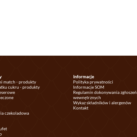
y
Informacje
ni match - produkty
Polityka prywatności
tku cukru - produkty
Informacje SOM
deserowe
Regulamin dokonywania zgłoszeń
ieczone
wewnętrznych
Wykaz składników i alergenów
Kontakt
ria czekoladowa
ufet
o