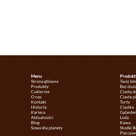
Menu
Produkt
Strona główna
Twój let
Produkty
Bez doda
Cukiernie
Ciasta 
O nas
Ciasta p
Kontakt
Torty
Historia
Ciastka
Kariera
Galante
Aktualności
Lody
Blog
Kawa
Sowa dla planety
Słodki B
Pieczyw