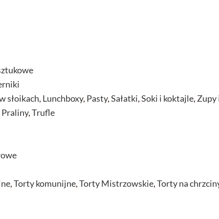
sztukowe
erniki
w słoikach
,
Lunchboxy
,
Pasty
,
Sałatki
,
Soki i koktajle
,
Zupy 
,
Praliny
,
Trufle
rowe
jne
,
Torty komunijne
,
Torty Mistrzowskie
,
Torty na chrzcin