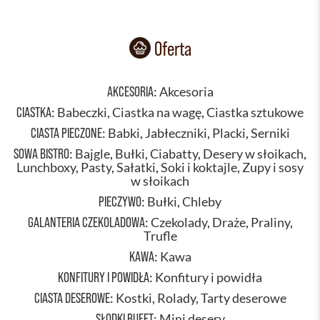
Oferta
AKCESORIA
:
Akcesoria
CIASTKA
:
Babeczki
,
Ciastka na wagę
,
Ciastka sztukowe
CIASTA PIECZONE
:
Babki
,
Jabłeczniki
,
Placki
,
Serniki
SOWA BISTRO
:
Bajgle
,
Bułki
,
Ciabatty
,
Desery w słoikach
,
Lunchboxy
,
Pasty
,
Sałatki
,
Soki i koktajle
,
Zupy i sosy
w słoikach
PIECZYWO
:
Bułki
,
Chleby
GALANTERIA CZEKOLADOWA
:
Czekolady
,
Draże
,
Praliny
,
Trufle
KAWA
:
Kawa
KONFITURY I POWIDŁA
:
Konfitury i powidła
CIASTA DESEROWE
:
Kostki
,
Rolady
,
Tarty deserowe
SŁODKI BUFET
:
Mini desery