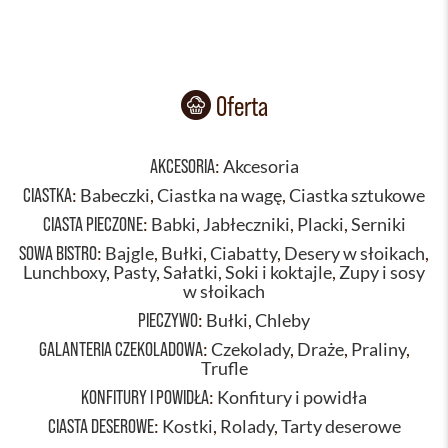
Oferta
AKCESORIA
:
Akcesoria
CIASTKA
:
Babeczki
,
Ciastka na wagę
,
Ciastka sztukowe
CIASTA PIECZONE
:
Babki
,
Jabłeczniki
,
Placki
,
Serniki
SOWA BISTRO
:
Bajgle
,
Bułki
,
Ciabatty
,
Desery w słoikach
,
Lunchboxy
,
Pasty
,
Sałatki
,
Soki i koktajle
,
Zupy i sosy
w słoikach
PIECZYWO
:
Bułki
,
Chleby
GALANTERIA CZEKOLADOWA
:
Czekolady
,
Draże
,
Praliny
,
Trufle
KONFITURY I POWIDŁA
:
Konfitury i powidła
CIASTA DESEROWE
:
Kostki
,
Rolady
,
Tarty deserowe