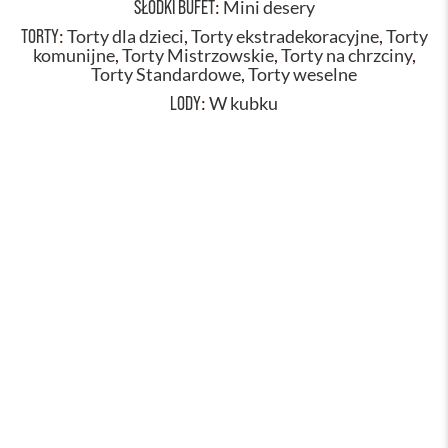
SŁODKI BUFET
:
Mini desery
TORTY
:
Torty dla dzieci
,
Torty ekstradekoracyjne
,
Torty
komunijne
,
Torty Mistrzowskie
,
Torty na chrzciny
,
Torty Standardowe
,
Torty weselne
LODY
:
W kubku