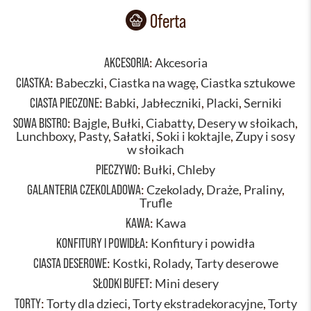
Oferta
AKCESORIA
:
Akcesoria
CIASTKA
:
Babeczki
,
Ciastka na wagę
,
Ciastka sztukowe
CIASTA PIECZONE
:
Babki
,
Jabłeczniki
,
Placki
,
Serniki
SOWA BISTRO
:
Bajgle
,
Bułki
,
Ciabatty
,
Desery w słoikach
,
Lunchboxy
,
Pasty
,
Sałatki
,
Soki i koktajle
,
Zupy i sosy
w słoikach
PIECZYWO
:
Bułki
,
Chleby
GALANTERIA CZEKOLADOWA
:
Czekolady
,
Draże
,
Praliny
,
Trufle
KAWA
:
Kawa
KONFITURY I POWIDŁA
:
Konfitury i powidła
CIASTA DESEROWE
:
Kostki
,
Rolady
,
Tarty deserowe
SŁODKI BUFET
:
Mini desery
TORTY
:
Torty dla dzieci
,
Torty ekstradekoracyjne
,
Torty