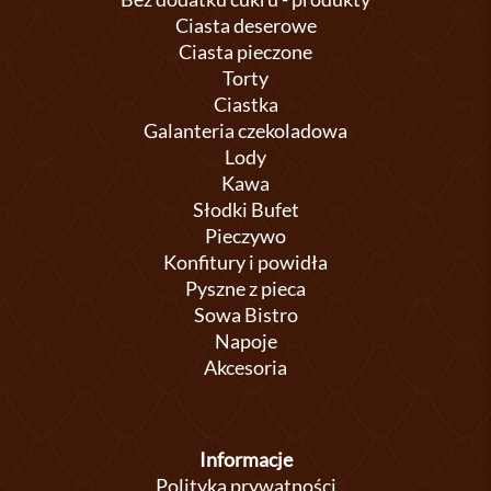
Ciasta deserowe
Ciasta pieczone
Torty
Ciastka
Galanteria czekoladowa
Lody
Kawa
Słodki Bufet
Pieczywo
Konfitury i powidła
Pyszne z pieca
Sowa Bistro
Napoje
Akcesoria
Informacje
Polityka prywatności