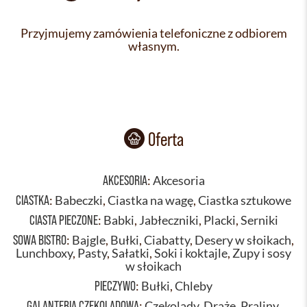
Przyjmujemy zamówienia telefoniczne z odbiorem
własnym.
Oferta
AKCESORIA
:
Akcesoria
CIASTKA
:
Babeczki
,
Ciastka na wagę
,
Ciastka sztukowe
CIASTA PIECZONE
:
Babki
,
Jabłeczniki
,
Placki
,
Serniki
SOWA BISTRO
:
Bajgle
,
Bułki
,
Ciabatty
,
Desery w słoikach
,
Lunchboxy
,
Pasty
,
Sałatki
,
Soki i koktajle
,
Zupy i sosy
w słoikach
PIECZYWO
:
Bułki
,
Chleby
GALANTERIA CZEKOLADOWA
:
Czekolady
,
Draże
,
Praliny
,