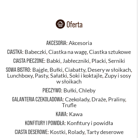
Oferta
AKCESORIA
:
Akcesoria
CIASTKA
:
Babeczki
,
Ciastka na wagę
,
Ciastka sztukowe
CIASTA PIECZONE
:
Babki
,
Jabłeczniki
,
Placki
,
Serniki
SOWA BISTRO
:
Bajgle
,
Bułki
,
Ciabatty
,
Desery w słoikach
,
Lunchboxy
,
Pasty
,
Sałatki
,
Soki i koktajle
,
Zupy i sosy
w słoikach
PIECZYWO
:
Bułki
,
Chleby
GALANTERIA CZEKOLADOWA
:
Czekolady
,
Draże
,
Praliny
,
Trufle
KAWA
:
Kawa
KONFITURY I POWIDŁA
:
Konfitury i powidła
CIASTA DESEROWE
:
Kostki
,
Rolady
,
Tarty deserowe