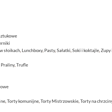
sztukowe
erniki
w słoikach
,
Lunchboxy
,
Pasty
,
Sałatki
,
Soki i koktajle
,
Zupy 
,
Praliny
,
Trufle
rowe
jne
,
Torty komunijne
,
Torty Mistrzowskie
,
Torty na chrzcin