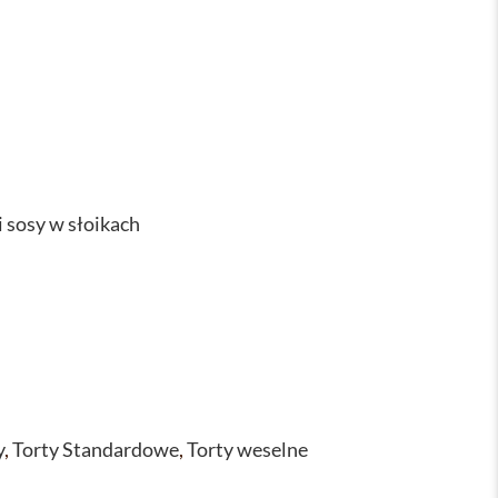
i sosy w słoikach
y
,
Torty Standardowe
,
Torty weselne