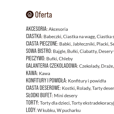
Oferta
AKCESORIA
:
Akcesoria
CIASTKA
:
Babeczki
,
Ciastka na wagę
,
Ciastka 
CIASTA PIECZONE
:
Babki
,
Jabłeczniki
,
Placki
,
S
SOWA BISTRO
:
Bajgle
,
Bułki
,
Ciabatty
,
Desery 
PIECZYWO
:
Bułki
,
Chleby
GALANTERIA CZEKOLADOWA
:
Czekolady
,
Draże
KAWA
:
Kawa
KONFITURY I POWIDŁA
:
Konfitury i powidła
CIASTA DESEROWE
:
Kostki
,
Rolady
,
Tarty dese
SŁODKI BUFET
:
Mini desery
TORTY
:
Torty dla dzieci
,
Torty ekstradekoracy
LODY
:
W kubku
,
W pucharku