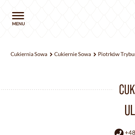
Cukiernia Sowa
Cukiernie Sowa
Piotrków Trybu
CUK
UL
+48