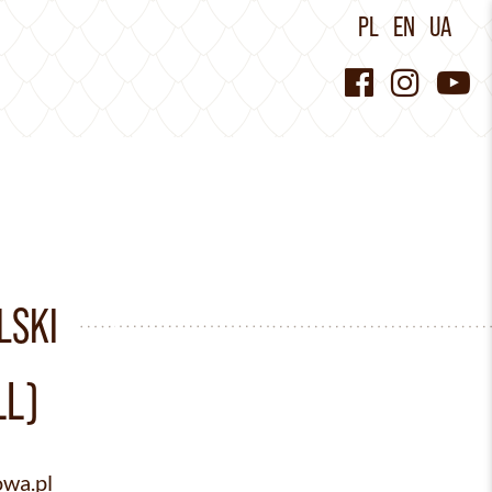
PL
EN
UA
LSKI
LL)
wa.pl