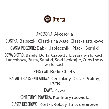
Oferta
AKCESORIA
:
Akcesoria
CIASTKA
:
Babeczki
,
Ciastka na wagę
,
Ciastka sztukowe
CIASTA PIECZONE
:
Babki
,
Jabłeczniki
,
Placki
,
Serniki
SOWA BISTRO
:
Bajgle
,
Bułki
,
Ciabatty
,
Desery w słoikach
,
Lunchboxy
,
Pasty
,
Sałatki
,
Soki i koktajle
,
Zupy i sosy
w słoikach
PIECZYWO
:
Bułki
,
Chleby
GALANTERIA CZEKOLADOWA
:
Czekolady
,
Draże
,
Praliny
,
Trufle
KAWA
:
Kawa
KONFITURY I POWIDŁA
:
Konfitury i powidła
CIASTA DESEROWE
:
Kostki
,
Rolady
,
Tarty deserowe