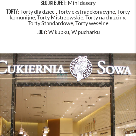
SŁODKI BUFET
:
Mini desery
TORTY
:
Torty dla dzieci
,
Torty ekstradekoracyjne
,
Torty
komunijne
,
Torty Mistrzowskie
,
Torty na chrzciny
,
Torty Standardowe
,
Torty weselne
LODY
:
W kubku
,
W pucharku