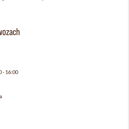
wozach
0 - 16:00
a