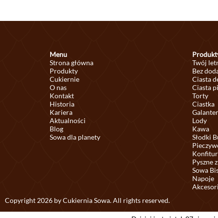
Menu
Produkt
Strona główna
Twój let
Produkty
Bez doda
Cukiernie
Ciasta 
O nas
Ciasta p
Kontakt
Torty
Historia
Ciastka
Kariera
Galante
Aktualności
Lody
Blog
Kawa
Sowa dla planety
Słodki B
Pieczyw
Konfitur
Pyszne z
Sowa Bi
Napoje
Akcesor
Copyright 2026 by Cukiernia Sowa. All rights reserved.