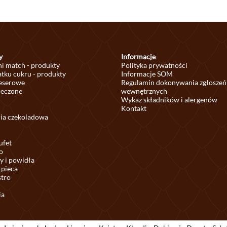
y
Informacje
ni match - produkty
Polityka prywatności
tku cukru - produkty
Informacje SOM
deserowe
Regulamin dokonywania zgłoszeń
ieczone
wewnętrznych
Wykaz składników i alergenów
Kontakt
ria czekoladowa
ufet
o
y i powidła
 pieca
stro
ia