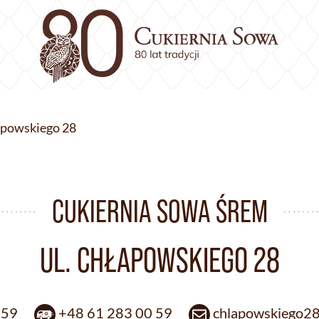
apowskiego 28
CUKIERNIA SOWA ŚREM
UL. CHŁAPOWSKIEGO 28
 59
+48 61 283 00 59
chlapowskiego28