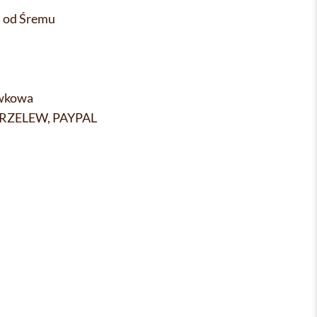
m od Śremu
ówkowa
PRZELEW, PAYPAL