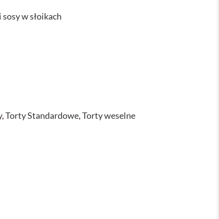
i sosy w słoikach
y
,
Torty Standardowe
,
Torty weselne