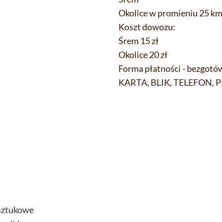
Okolice w promieniu 25 k
Koszt dowozu:
Śrem 15 zł
Okolice 20 zł
Forma płatności - bezgot
KARTA, BLIK, TELEFON, 
sztukowe