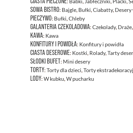
CIASTA PIECZONE
:
Babki
,
Jabłeczniki
,
Placki
,
S
SOWA BISTRO
:
Bajgle
,
Bułki
,
Ciabatty
,
Desery 
PIECZYWO
:
Bułki
,
Chleby
GALANTERIA CZEKOLADOWA
:
Czekolady
,
Draże
KAWA
:
Kawa
KONFITURY I POWIDŁA
:
Konfitury i powidła
CIASTA DESEROWE
:
Kostki
,
Rolady
,
Tarty dese
SŁODKI BUFET
:
Mini desery
TORTY
:
Torty dla dzieci
,
Torty ekstradekoracy
LODY
:
W kubku
,
W pucharku