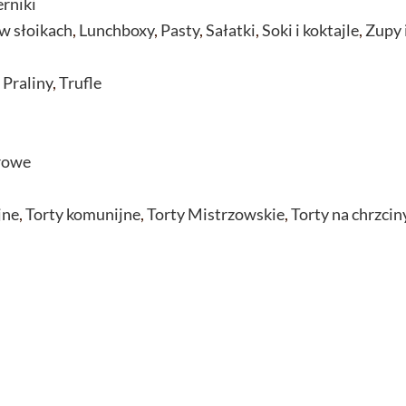
erniki
w słoikach
,
Lunchboxy
,
Pasty
,
Sałatki
,
Soki i koktajle
,
Zupy 
,
Praliny
,
Trufle
rowe
jne
,
Torty komunijne
,
Torty Mistrzowskie
,
Torty na chrzcin