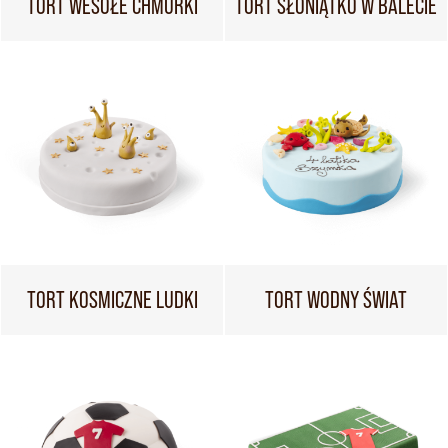
TORT WESOŁE CHMURKI
TORT SŁONIĄTKO W BALECIE
TORT KOSMICZNE LUDKI
TORT WODNY ŚWIAT