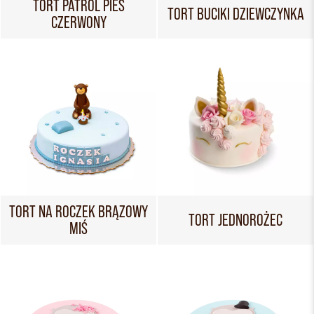
TORT PATROL PIES
TORT BUCIKI DZIEWCZYNKA
CZERWONY
TORT NA ROCZEK BRĄZOWY
TORT JEDNOROŻEC
MIŚ