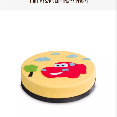
TORT MYSZKA CHŁOPCZYK PŁASKI