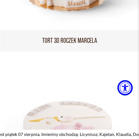
TORT 3D ROCZEK MARCELA
erpnia. Imieniny obchodzą: Licyniusz, Kajetan, Klaudia, Dobiemir, Dorota,