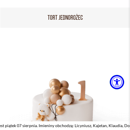
TORT JEDNOROŻEC
erpnia. Imieniny obchodzą: Licyniusz, Kajetan, Klaudia, Dobiemir, Dorota,