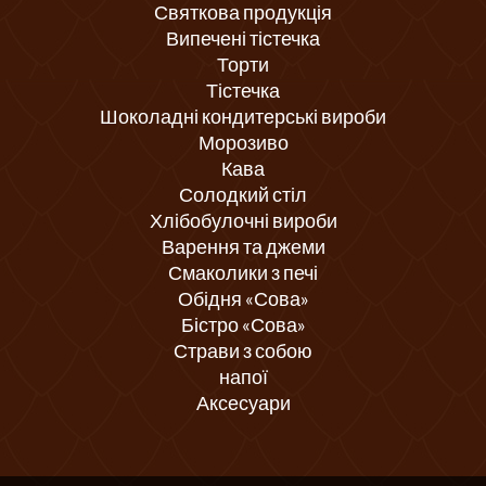
Святкова продукція
Випечені тістечка
Торти
Тістечка
Шоколадні кондитерські вироби
Морозиво
Кава
Солодкий стіл
Хлібобулочні вироби
Варення та джеми
Смаколики з печі
Обідня «Сова»
Бістро «Сова»
Страви з собою
напої
Аксесуари