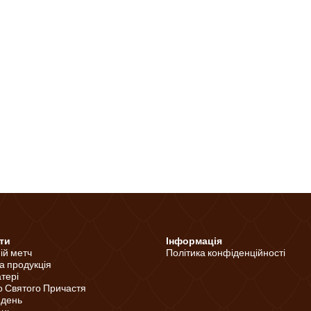
ти
Інформація
ній метч
Політика конфіденційності
а продукція
тері
о Святого Причастя
 день