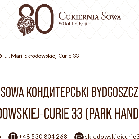
ul. Marii Skłodowskiej-Curie 33
SOWA КОНДИТЕРСЬКІ BYDGOSZCZ
ODOWSKIEJ-CURIE 33 (PARK HAN
6
+48 530 804 268
sklodowskiejcurie