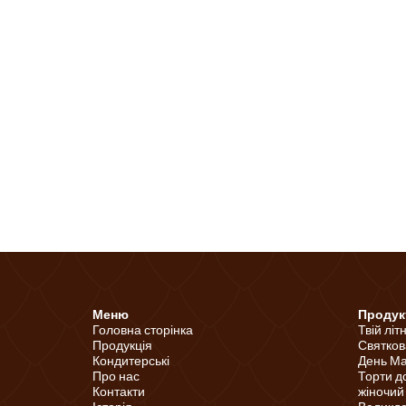
Меню
Продук
Головна сторінка
Твій літ
Продукція
Святков
Кондитерські
День Ма
Про нас
Торти д
Контакти
жіночий