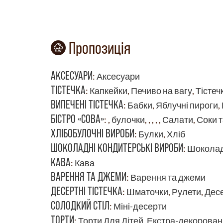
Пропозиція
АКСЕСУАРИ
:
Аксесуари
ТІСТЕЧКА
:
Капкейки
,
Печиво на вагу
,
Тістеч
ВИПЕЧЕНІ ТІСТЕЧКА
:
Бабки
,
Яблучні пироги
,
БІСТРО «СОВА»
:
,
булочки
,
,
,
,
,
Салати
,
Соки т
ХЛІБОБУЛОЧНІ ВИРОБИ
:
Булки
,
Хліб
ШОКОЛАДНІ КОНДИТЕРСЬКІ ВИРОБИ
:
Шокола
КАВА
:
Кава
ВАРЕННЯ ТА ДЖЕМИ
:
Варення та джеми
ДЕСЕРТНІ ТІСТЕЧКА
:
Шматочки
,
Рулети
,
Десе
СОЛОДКИЙ СТІЛ
:
Міні-десерти
ТОРТИ
:
Торти Для Дітей
,
Екстра-декоровані