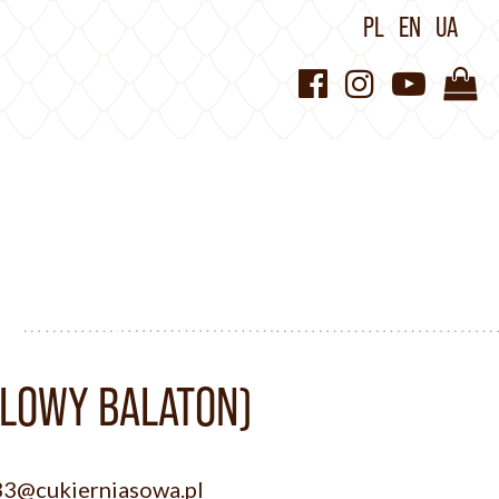
PL
EN
UA
DLOWY BALATON)
33@cukierniasowa.pl