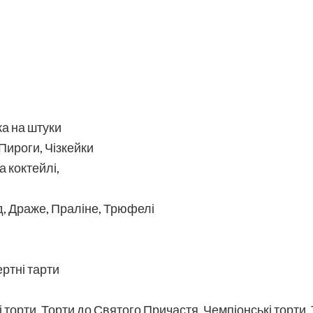
ка на штуки
Пироги
,
Чізкейки
а коктейлі
,
д
,
Драже
,
Праліне
,
Трюфелі
ртні тарти
 торти
,
Торти до Святого Причастя
,
Чемпіонські торти
,