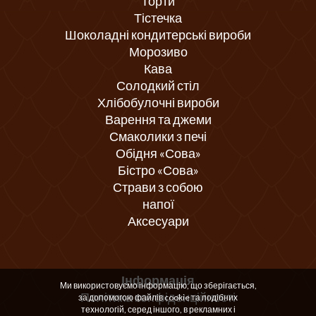
Торти
Тістечка
Шоколадні кондитерські вироби
Морозиво
Кава
Солодкий стіл
Хлібобулочні вироби
Варення та джеми
Смаколики з печі
Обідня «Сова»
Бістро «Сова»
Страви з собою
напої
Аксесуари
Інформація
Ми використовуємо інформацію, що зберігається,
Політика конфіденційності
за допомогою файлів cookie та подібних
технологій, серед іншого, в рекламних і