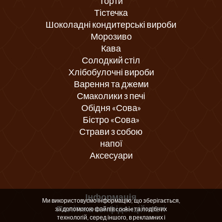
Торти
Тістечка
Шоколадні кондитерські вироби
Морозиво
Кава
Солодкий стіл
Хлібобулочні вироби
Варення та джеми
Смаколики з печі
Обідня «Сова»
Бістро «Сова»
Страви з собою
напої
Аксесуари
Інформація
Ми використовуємо інформацію, що зберігається,
Політика конфіденційності
за допомогою файлів cookie та подібних
технологій, серед іншого, в рекламних і