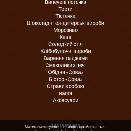
Випечені тістечка
Торти
Тістечка
Шоколадні кондитерські вироби
Морозиво
Кава
Солодкий стіл
Хлібобулочні вироби
Варення та джеми
Смаколики з печі
Обідня «Сова»
Бістро «Сова»
Страви з собою
напої
Аксесуари
Інформація
Ми використовуємо інформацію, що зберігається,