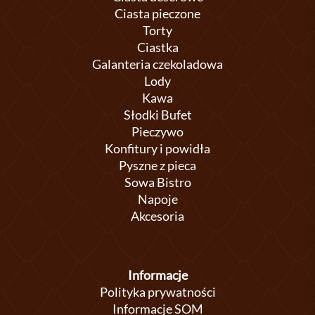
Ciasta pieczone
Torty
Ciastka
Galanteria czekoladowa
Lody
Kawa
Słodki Bufet
Pieczywo
Konfitury i powidła
Pyszne z pieca
Sowa Bistro
Napoje
Akcesoria
Informacje
Polityka prywatności
Informacje SOM