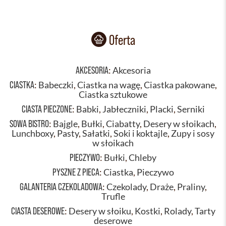
Oferta
AKCESORIA
:
Akcesoria
CIASTKA
:
Babeczki
,
Ciastka na wagę
,
Ciastka pakowane
,
Ciastka sztukowe
CIASTA PIECZONE
:
Babki
,
Jabłeczniki
,
Placki
,
Serniki
SOWA BISTRO
:
Bajgle
,
Bułki
,
Ciabatty
,
Desery w słoikach
,
Lunchboxy
,
Pasty
,
Sałatki
,
Soki i koktajle
,
Zupy i sosy
w słoikach
PIECZYWO
:
Bułki
,
Chleby
PYSZNE Z PIECA
:
Ciastka
,
Pieczywo
GALANTERIA CZEKOLADOWA
:
Czekolady
,
Draże
,
Praliny
,
Trufle
CIASTA DESEROWE
:
Desery w słoiku
,
Kostki
,
Rolady
,
Tarty
deserowe