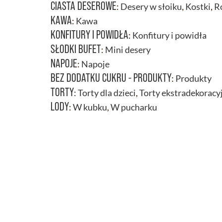
CIASTA DESEROWE
:
Desery w słoiku
,
Kostki
,
R
KAWA
:
Kawa
KONFITURY I POWIDŁA
:
Konfitury i powidła
SŁODKI BUFET
:
Mini desery
NAPOJE
:
Napoje
BEZ DODATKU CUKRU - PRODUKTY
:
Produkty
TORTY
:
Torty dla dzieci
,
Torty ekstradekoracy
LODY
:
W kubku
,
W pucharku