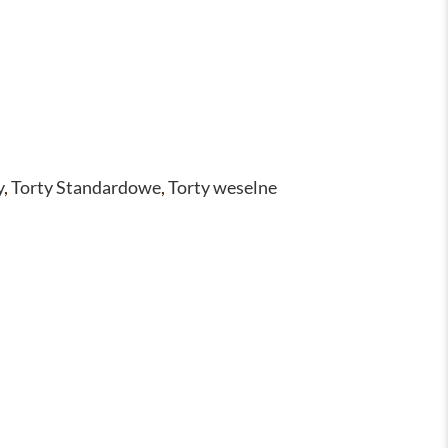
y
,
Torty Standardowe
,
Torty weselne