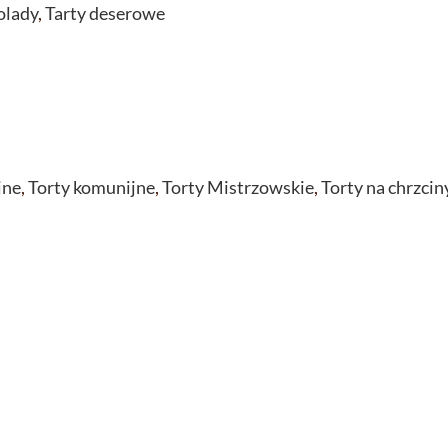
olady
,
Tarty deserowe
jne
,
Torty komunijne
,
Torty Mistrzowskie
,
Torty na chrzcin