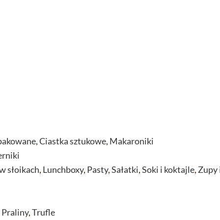
 pakowane
,
Ciastka sztukowe
,
Makaroniki
erniki
w słoikach
,
Lunchboxy
,
Pasty
,
Sałatki
,
Soki i koktajle
,
Zupy 
,
Praliny
,
Trufle