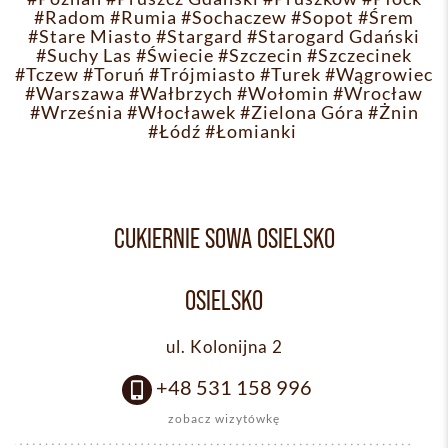
#Radom
#Rumia
#Sochaczew
#Sopot
#Śrem
#Stare Miasto
#Stargard
#Starogard Gdański
#Suchy Las
#Świecie
#Szczecin
#Szczecinek
#Tczew
#Toruń
#Trójmiasto
#Turek
#Wągrowiec
#Warszawa
#Wałbrzych
#Wołomin
#Wrocław
#Września
#Włocławek
#Zielona Góra
#Żnin
#Łódź
#Łomianki
CUKIERNIE SOWA OSIELSKO
OSIELSKO
ul. Kolonijna 2
+48 531 158 996
zobacz wizytówkę