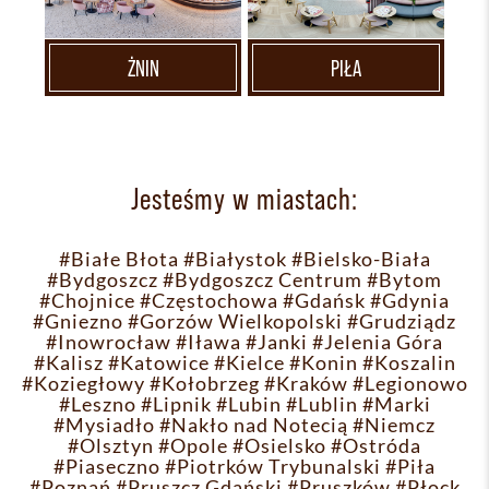
ŻNIN
PIŁA
Jesteśmy w miastach:
#Białe Błota
#Białystok
#Bielsko-Biała
#Bydgoszcz
#Bydgoszcz Centrum
#Bytom
#Chojnice
#Częstochowa
#Gdańsk
#Gdynia
#Gniezno
#Gorzów Wielkopolski
#Grudziądz
#Inowrocław
#Iława
#Janki
#Jelenia Góra
#Kalisz
#Katowice
#Kielce
#Konin
#Koszalin
#Koziegłowy
#Kołobrzeg
#Kraków
#Legionowo
#Leszno
#Lipnik
#Lubin
#Lublin
#Marki
#Mysiadło
#Nakło nad Notecią
#Niemcz
#Olsztyn
#Opole
#Osielsko
#Ostróda
#Piaseczno
#Piotrków Trybunalski
#Piła
#Poznań
#Pruszcz Gdański
#Pruszków
#Płock