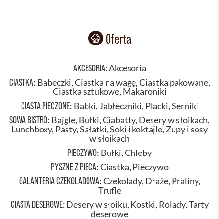
Oferta
AKCESORIA
:
Akcesoria
CIASTKA
:
Babeczki
,
Ciastka na wagę
,
Ciastka pakowane
,
Ciastka sztukowe
,
Makaroniki
CIASTA PIECZONE
:
Babki
,
Jabłeczniki
,
Placki
,
Serniki
SOWA BISTRO
:
Bajgle
,
Bułki
,
Ciabatty
,
Desery w słoikach
,
Lunchboxy
,
Pasty
,
Sałatki
,
Soki i koktajle
,
Zupy i sosy
w słoikach
PIECZYWO
:
Bułki
,
Chleby
PYSZNE Z PIECA
:
Ciastka
,
Pieczywo
GALANTERIA CZEKOLADOWA
:
Czekolady
,
Draże
,
Praliny
,
Trufle
CIASTA DESEROWE
:
Desery w słoiku
,
Kostki
,
Rolady
,
Tarty
deserowe