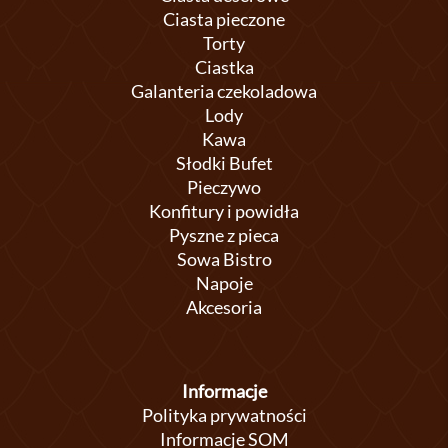
Ciasta pieczone
Torty
Ciastka
Galanteria czekoladowa
Lody
Kawa
Słodki Bufet
Pieczywo
Konfitury i powidła
Pyszne z pieca
Sowa Bistro
Napoje
Akcesoria
Informacje
Polityka prywatności
Informacje SOM