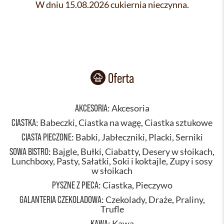
W dniu 15.08.2026 cukiernia nieczynna.
Oferta
AKCESORIA
:
Akcesoria
CIASTKA
:
Babeczki
,
Ciastka na wagę
,
Ciastka sztukowe
CIASTA PIECZONE
:
Babki
,
Jabłeczniki
,
Placki
,
Serniki
SOWA BISTRO
:
Bajgle
,
Bułki
,
Ciabatty
,
Desery w słoikach
,
Lunchboxy
,
Pasty
,
Sałatki
,
Soki i koktajle
,
Zupy i sosy
w słoikach
PYSZNE Z PIECA
:
Ciastka
,
Pieczywo
GALANTERIA CZEKOLADOWA
:
Czekolady
,
Draże
,
Praliny
,
Trufle
KAWA
:
Kawa