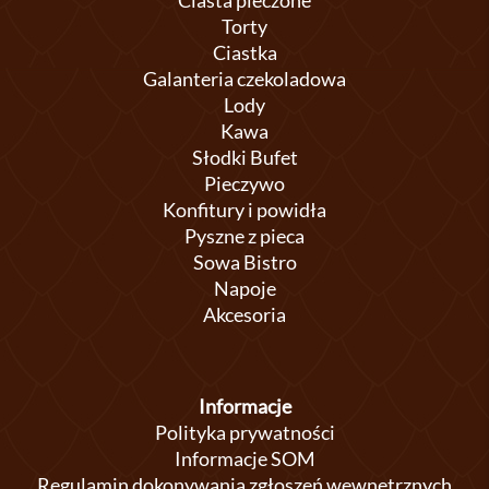
Ciasta pieczone
Torty
Ciastka
Galanteria czekoladowa
Lody
Kawa
Słodki Bufet
Pieczywo
Konfitury i powidła
Pyszne z pieca
Sowa Bistro
Napoje
Akcesoria
Informacje
Polityka prywatności
Informacje SOM
Regulamin dokonywania zgłoszeń wewnętrznych