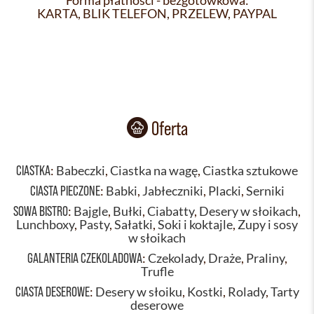
Forma płatności - bezgotówkowa:
KARTA, BLIK TELEFON, PRZELEW, PAYPAL
Oferta
CIASTKA
:
Babeczki
,
Ciastka na wagę
,
Ciastka sztukowe
CIASTA PIECZONE
:
Babki
,
Jabłeczniki
,
Placki
,
Serniki
SOWA BISTRO
:
Bajgle
,
Bułki
,
Ciabatty
,
Desery w słoikach
,
Lunchboxy
,
Pasty
,
Sałatki
,
Soki i koktajle
,
Zupy i sosy
w słoikach
GALANTERIA CZEKOLADOWA
:
Czekolady
,
Draże
,
Praliny
,
Trufle
CIASTA DESEROWE
:
Desery w słoiku
,
Kostki
,
Rolady
,
Tarty
deserowe