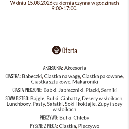
W dniu 15.08.2026 cukiernia czynna w godzinach
9:00-17:00.
Oferta
AKCESORIA
:
Akcesoria
CIASTKA
:
Babeczki
,
Ciastka na wagę
,
Ciastka pakowane
,
Ciastka sztukowe
,
Makaroniki
CIASTA PIECZONE
:
Babki
,
Jabłeczniki
,
Placki
,
Serniki
SOWA BISTRO
:
Bajgle
,
Bułki
,
Ciabatty
,
Desery w słoikach
,
Lunchboxy
,
Pasty
,
Sałatki
,
Soki i koktajle
,
Zupy i sosy
w słoikach
PIECZYWO
:
Bułki
,
Chleby
PYSZNE Z PIECA
:
Ciastka
,
Pieczywo