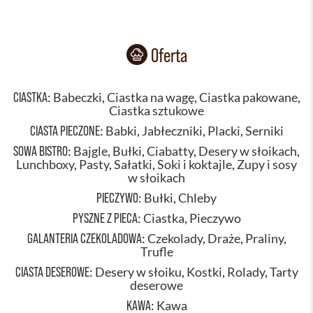
Oferta
CIASTKA
:
Babeczki
,
Ciastka na wagę
,
Ciastka pakowane
,
Ciastka sztukowe
CIASTA PIECZONE
:
Babki
,
Jabłeczniki
,
Placki
,
Serniki
SOWA BISTRO
:
Bajgle
,
Bułki
,
Ciabatty
,
Desery w słoikach
,
Lunchboxy
,
Pasty
,
Sałatki
,
Soki i koktajle
,
Zupy i sosy
w słoikach
PIECZYWO
:
Bułki
,
Chleby
PYSZNE Z PIECA
:
Ciastka
,
Pieczywo
GALANTERIA CZEKOLADOWA
:
Czekolady
,
Draże
,
Praliny
,
Trufle
CIASTA DESEROWE
:
Desery w słoiku
,
Kostki
,
Rolady
,
Tarty
deserowe
KAWA
:
Kawa