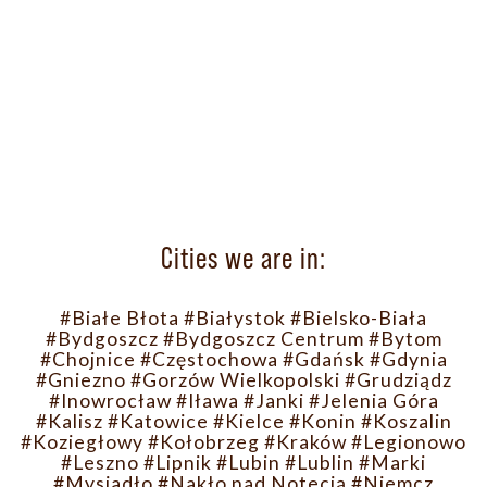
Cities we are in:
#Białe Błota
#Białystok
#Bielsko-Biała
#Bydgoszcz
#Bydgoszcz Centrum
#Bytom
#Chojnice
#Częstochowa
#Gdańsk
#Gdynia
#Gniezno
#Gorzów Wielkopolski
#Grudziądz
#Inowrocław
#Iława
#Janki
#Jelenia Góra
#Kalisz
#Katowice
#Kielce
#Konin
#Koszalin
#Koziegłowy
#Kołobrzeg
#Kraków
#Legionowo
#Leszno
#Lipnik
#Lubin
#Lublin
#Marki
#Mysiadło
#Nakło nad Notecią
#Niemcz