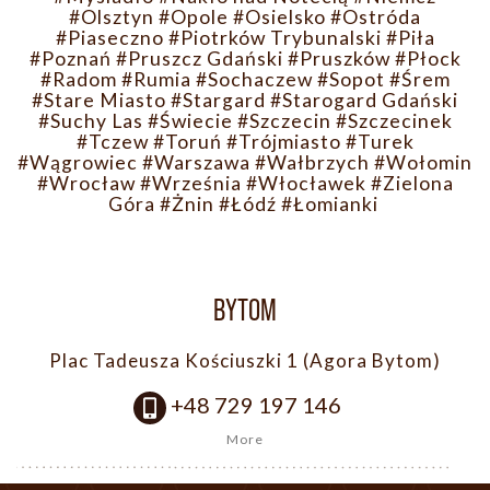
#Olsztyn
#Opole
#Osielsko
#Ostróda
#Piaseczno
#Piotrków Trybunalski
#Piła
#Poznań
#Pruszcz Gdański
#Pruszków
#Płock
#Radom
#Rumia
#Sochaczew
#Sopot
#Śrem
#Stare Miasto
#Stargard
#Starogard Gdański
#Suchy Las
#Świecie
#Szczecin
#Szczecinek
#Tczew
#Toruń
#Trójmiasto
#Turek
#Wągrowiec
#Warszawa
#Wałbrzych
#Wołomin
#Wrocław
#Września
#Włocławek
#Zielona
Góra
#Żnin
#Łódź
#Łomianki
BYTOM
Plac Tadeusza Kościuszki 1 (Agora Bytom)
+48 729 197 146
More