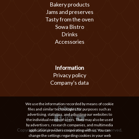
Bakery products
Jams and preserves
Tasty from the oven
Sowa Bistro
Drinks
Accessories
Information
Privacy policy
Company's data
We use the information recorded by means of cookie
Follow us:
files and similar technologies for purposes such as
advertising, statistics, and adjusting our websites to
the individual needs of users. They may also be used
by advertisers, research companies, and multimedia
Copyright 2026 by Cukiernia Sowa. All rights reserved.
application providers cooperating with us. You can
change the settings regarding cookies in your web