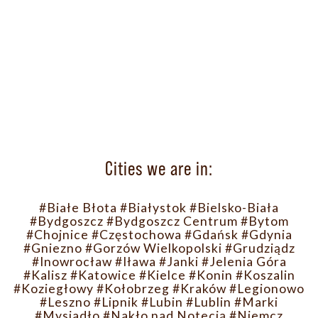
Cities we are in:
#Białe Błota
#Białystok
#Bielsko-Biała
#Bydgoszcz
#Bydgoszcz Centrum
#Bytom
#Chojnice
#Częstochowa
#Gdańsk
#Gdynia
#Gniezno
#Gorzów Wielkopolski
#Grudziądz
#Inowrocław
#Iława
#Janki
#Jelenia Góra
#Kalisz
#Katowice
#Kielce
#Konin
#Koszalin
#Koziegłowy
#Kołobrzeg
#Kraków
#Legionowo
#Leszno
#Lipnik
#Lubin
#Lublin
#Marki
#Mysiadło
#Nakło nad Notecią
#Niemcz