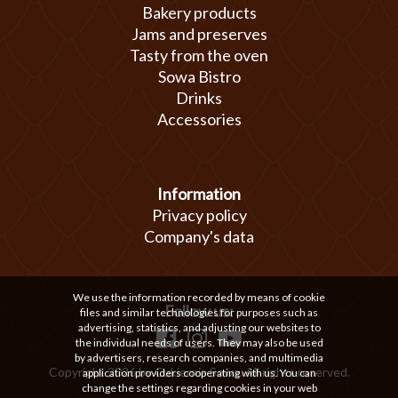
Bakery products
Jams and preserves
Tasty from the oven
Sowa Bistro
Drinks
Accessories
Information
Privacy policy
Company's data
We use the information recorded by means of cookie
Follow us:
files and similar technologies for purposes such as
advertising, statistics, and adjusting our websites to
the individual needs of users. They may also be used
by advertisers, research companies, and multimedia
Copyright 2026 by Cukiernia Sowa. All rights reserved.
application providers cooperating with us. You can
change the settings regarding cookies in your web