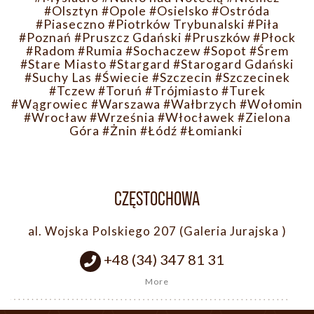
#Olsztyn
#Opole
#Osielsko
#Ostróda
#Piaseczno
#Piotrków Trybunalski
#Piła
#Poznań
#Pruszcz Gdański
#Pruszków
#Płock
#Radom
#Rumia
#Sochaczew
#Sopot
#Śrem
#Stare Miasto
#Stargard
#Starogard Gdański
#Suchy Las
#Świecie
#Szczecin
#Szczecinek
#Tczew
#Toruń
#Trójmiasto
#Turek
#Wągrowiec
#Warszawa
#Wałbrzych
#Wołomin
#Wrocław
#Września
#Włocławek
#Zielona
Góra
#Żnin
#Łódź
#Łomianki
CZĘSTOCHOWA
al. Wojska Polskiego 207 (Galeria Jurajska )
+48 (34) 347 81 31
More