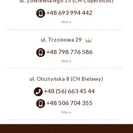
ul. Żółkiewskiego 15 (CH Copernicus)
+48 693 994 442
More
ul. Trzcinowa 29
+48 798 776 586
More
ul. Olsztyńska 8 (CH Bielawy)
+48 (56) 663 45 44
+48 506 704 355
More