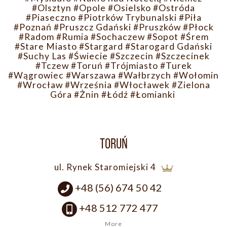
#Olsztyn
#Opole
#Osielsko
#Ostróda
#Piaseczno
#Piotrków Trybunalski
#Piła
#Poznań
#Pruszcz Gdański
#Pruszków
#Płock
#Radom
#Rumia
#Sochaczew
#Sopot
#Śrem
#Stare Miasto
#Stargard
#Starogard Gdański
#Suchy Las
#Świecie
#Szczecin
#Szczecinek
#Tczew
#Toruń
#Trójmiasto
#Turek
#Wągrowiec
#Warszawa
#Wałbrzych
#Wołomin
#Wrocław
#Września
#Włocławek
#Zielona
Góra
#Żnin
#Łódź
#Łomianki
TORUŃ
ul. Rynek Staromiejski 4
+48 (56) 674 50 42
+48 512 772 477
More