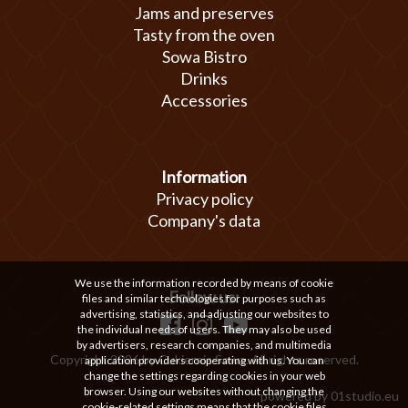
Jams and preserves
Tasty from the oven
Sowa Bistro
Drinks
Accessories
Information
Privacy policy
Company's data
We use the information recorded by means of cookie
Follow us:
files and similar technologies for purposes such as
advertising, statistics, and adjusting our websites to
the individual needs of users. They may also be used
by advertisers, research companies, and multimedia
Copyright 2026 by Cukiernia Sowa. All rights reserved.
application providers cooperating with us. You can
change the settings regarding cookies in your web
browser. Using our websites without changing the
powered by
01studio.eu
cookie-related settings means that the cookie files