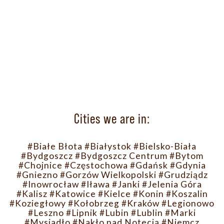
Cities we are in:
#Białe Błota
#Białystok
#Bielsko-Biała
#Bydgoszcz
#Bydgoszcz Centrum
#Bytom
#Chojnice
#Częstochowa
#Gdańsk
#Gdynia
#Gniezno
#Gorzów Wielkopolski
#Grudziądz
#Inowrocław
#Iława
#Janki
#Jelenia Góra
#Kalisz
#Katowice
#Kielce
#Konin
#Koszalin
#Koziegłowy
#Kołobrzeg
#Kraków
#Legionowo
#Leszno
#Lipnik
#Lubin
#Lublin
#Marki
#Mysiadło
#Nakło nad Notecią
#Niemcz