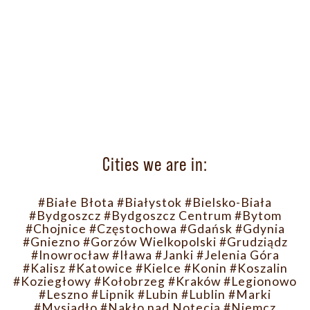
Cities we are in:
#Białe Błota
#Białystok
#Bielsko-Biała
#Bydgoszcz
#Bydgoszcz Centrum
#Bytom
#Chojnice
#Częstochowa
#Gdańsk
#Gdynia
#Gniezno
#Gorzów Wielkopolski
#Grudziądz
#Inowrocław
#Iława
#Janki
#Jelenia Góra
#Kalisz
#Katowice
#Kielce
#Konin
#Koszalin
#Koziegłowy
#Kołobrzeg
#Kraków
#Legionowo
#Leszno
#Lipnik
#Lubin
#Lublin
#Marki
#Mysiadło
#Nakło nad Notecią
#Niemcz