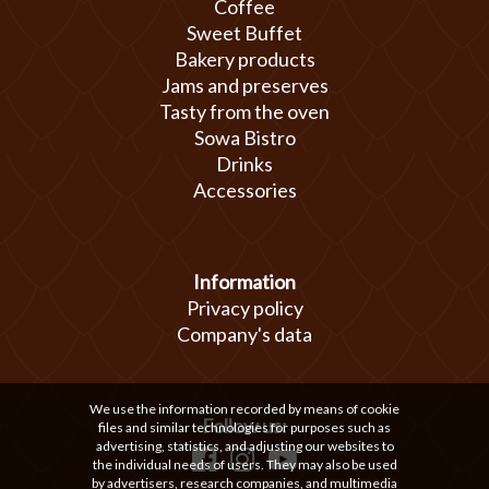
Coffee
Sweet Buffet
Bakery products
Jams and preserves
Tasty from the oven
Sowa Bistro
Drinks
Accessories
Information
Privacy policy
Company's data
We use the information recorded by means of cookie
Follow us:
files and similar technologies for purposes such as
advertising, statistics, and adjusting our websites to
the individual needs of users. They may also be used
by advertisers, research companies, and multimedia