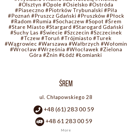
#Olsztyn
#Opole
#Osielsko
#Ostróda
#Piaseczno
#Piotrków Trybunalski
#Piła
#Poznań
#Pruszcz Gdański
#Pruszków
#Płock
#Radom
#Rumia
#Sochaczew
#Sopot
#Śrem
#Stare Miasto
#Stargard
#Starogard Gdański
#Suchy Las
#Świecie
#Szczecin
#Szczecinek
#Tczew
#Toruń
#Trójmiasto
#Turek
#Wągrowiec
#Warszawa
#Wałbrzych
#Wołomin
#Wrocław
#Września
#Włocławek
#Zielona
Góra
#Żnin
#Łódź
#Łomianki
ŚREM
ul. Chłapowskiego 28
+48 (61) 283 00 59
+48 61 283 00 59
More