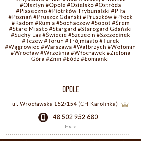
#Olsztyn
#Opole
#Osielsko
#Ostróda
#Piaseczno
#Piotrków Trybunalski
#Piła
#Poznań
#Pruszcz Gdański
#Pruszków
#Płock
#Radom
#Rumia
#Sochaczew
#Sopot
#Śrem
#Stare Miasto
#Stargard
#Starogard Gdański
#Suchy Las
#Świecie
#Szczecin
#Szczecinek
#Tczew
#Toruń
#Trójmiasto
#Turek
#Wągrowiec
#Warszawa
#Wałbrzych
#Wołomin
#Wrocław
#Września
#Włocławek
#Zielona
Góra
#Żnin
#Łódź
#Łomianki
OPOLE
ul. Wrocławska 152/154 (CH Karolinka)
+48 502 952 680
More