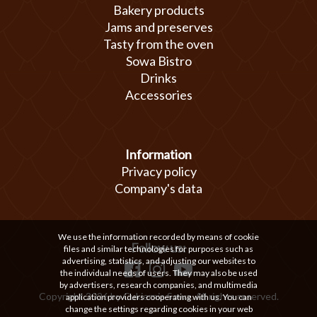
Bakery products
Jams and preserves
Tasty from the oven
Sowa Bistro
Drinks
Accessories
Information
Privacy policy
Company's data
We use the information recorded by means of cookie
Follow us:
files and similar technologies for purposes such as
advertising, statistics, and adjusting our websites to
the individual needs of users. They may also be used
by advertisers, research companies, and multimedia
Copyright 2026 by Cukiernia Sowa. All rights reserved.
application providers cooperating with us. You can
change the settings regarding cookies in your web