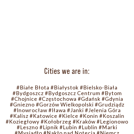
Cities we are in:
#Białe Błota
#Białystok
#Bielsko-Biała
#Bydgoszcz
#Bydgoszcz Centrum
#Bytom
#Chojnice
#Częstochowa
#Gdańsk
#Gdynia
#Gniezno
#Gorzów Wielkopolski
#Grudziądz
#Inowrocław
#Iława
#Janki
#Jelenia Góra
#Kalisz
#Katowice
#Kielce
#Konin
#Koszalin
#Koziegłowy
#Kołobrzeg
#Kraków
#Legionowo
#Leszno
#Lipnik
#Lubin
#Lublin
#Marki
#Mysiadło
#Nakło nad Notecią
#Niemcz