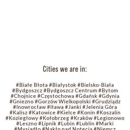
Cities we are in:
#Białe Błota
#Białystok
#Bielsko-Biała
#Bydgoszcz
#Bydgoszcz Centrum
#Bytom
#Chojnice
#Częstochowa
#Gdańsk
#Gdynia
#Gniezno
#Gorzów Wielkopolski
#Grudziądz
#Inowrocław
#Iława
#Janki
#Jelenia Góra
#Kalisz
#Katowice
#Kielce
#Konin
#Koszalin
#Koziegłowy
#Kołobrzeg
#Kraków
#Legionowo
#Leszno
#Lipnik
#Lubin
#Lublin
#Marki
#Mysiadło
#Nakło nad Notecią
#Niemcz