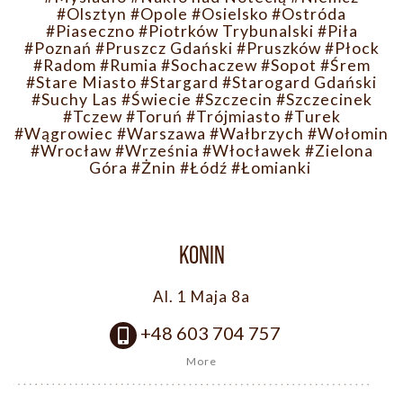
#Olsztyn
#Opole
#Osielsko
#Ostróda
#Piaseczno
#Piotrków Trybunalski
#Piła
#Poznań
#Pruszcz Gdański
#Pruszków
#Płock
#Radom
#Rumia
#Sochaczew
#Sopot
#Śrem
#Stare Miasto
#Stargard
#Starogard Gdański
#Suchy Las
#Świecie
#Szczecin
#Szczecinek
#Tczew
#Toruń
#Trójmiasto
#Turek
#Wągrowiec
#Warszawa
#Wałbrzych
#Wołomin
#Wrocław
#Września
#Włocławek
#Zielona
Góra
#Żnin
#Łódź
#Łomianki
KONIN
Al. 1 Maja 8a
+48 603 704 757
More