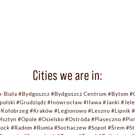
Cities we are in:
o-Biała
#Bydgoszcz
#Bydgoszcz Centrum
#Bytom
#
polski
#Grudziądz
#Inowrocław
#Iława
#Janki
#Jele
#Kołobrzeg
#Kraków
#Legionowo
#Leszno
#Lipnik
#
lsztyn
#Opole
#Osielsko
#Ostróda
#Piaseczno
#Pio
łock
#Radom
#Rumia
#Sochaczew
#Sopot
#Śrem
#St