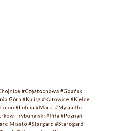
Chojnice
#Częstochowa
#Gdańsk
nia Góra
#Kalisz
#Katowice
#Kielce
Lubin
#Lublin
#Marki
#Mysiadło
trków Trybunalski
#Piła
#Poznań
are Miasto
#Stargard
#Starogard