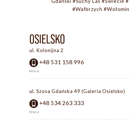
Gdański
#Suchy Las
#Świecie
#
#Wałbrzych
#Wołomi
OSIELSKO
ul. Kolonijna 2
+48 531 158 996
More
ul. Szosa Gdańska 49 (Galeria Osielsko)
+48 534 263 333
More