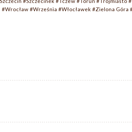
Szczecin
#Szczecinek
#Tczew
#Toruń
#Trójmiasto
#
n
#Wrocław
#Września
#Włocławek
#Zielona Góra