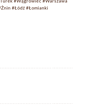
Turek
#Wągrowiec
#Warszawa
#Żnin
#Łódź
#Łomianki