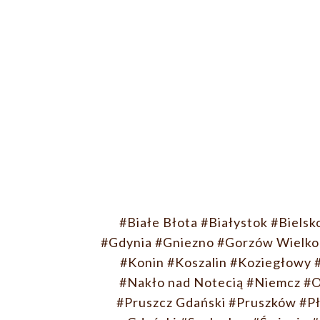
#Białe Błota
#Białystok
#Bielsk
#Gdynia
#Gniezno
#Gorzów Wielko
#Konin
#Koszalin
#Koziegłowy
#Nakło nad Notecią
#Niemcz
#O
#Pruszcz Gdański
#Pruszków
#P