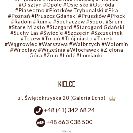
#Olsztyn
#Opole
#Osielsko
#Ostróda
#Piaseczno
#Piotrków Trybunalski
#Piła
#Poznań
#Pruszcz Gdański
#Pruszków
#Płock
#Radom
#Rumia
#Sochaczew
#Sopot
#Śrem
#Stare Miasto
#Stargard
#Starogard Gdański
#Suchy Las
#Świecie
#Szczecin
#Szczecinek
#Tczew
#Toruń
#Trójmiasto
#Turek
#Wągrowiec
#Warszawa
#Wałbrzych
#Wołomin
#Wrocław
#Września
#Włocławek
#Zielona
Góra
#Żnin
#Łódź
#Łomianki
KIELCE
ul. Świętokrzyska 20 (Galeria Echo)
+48 (41) 342 68 24
+48 663 038 500
More