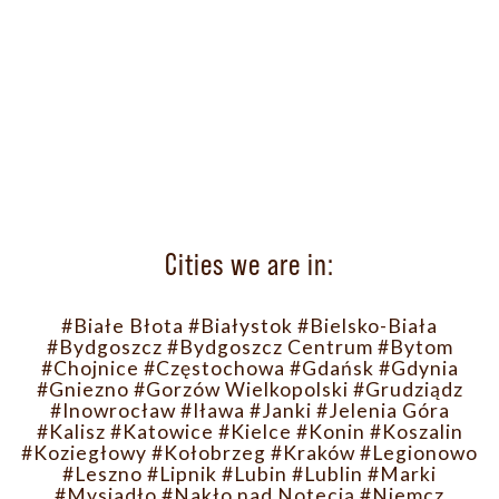
Cities we are in:
#Białe Błota
#Białystok
#Bielsko-Biała
#Bydgoszcz
#Bydgoszcz Centrum
#Bytom
#Chojnice
#Częstochowa
#Gdańsk
#Gdynia
#Gniezno
#Gorzów Wielkopolski
#Grudziądz
#Inowrocław
#Iława
#Janki
#Jelenia Góra
#Kalisz
#Katowice
#Kielce
#Konin
#Koszalin
#Koziegłowy
#Kołobrzeg
#Kraków
#Legionowo
#Leszno
#Lipnik
#Lubin
#Lublin
#Marki
#Mysiadło
#Nakło nad Notecią
#Niemcz