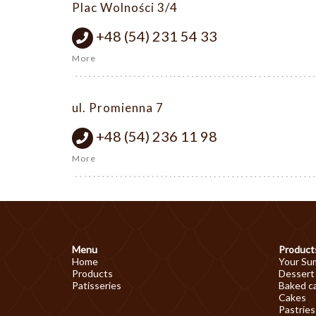
Plac Wolności 3/4
+48 (54) 231 54 33
More
ul. Promienna 7
+48 (54) 236 11 98
More
Menu
Product
Home
Your Su
Products
Dessert
Patisseries
Baked c
Cakes
Pastries