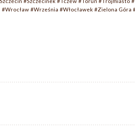
Szczecin
#Szczecinek
#Tczew
#Toruń
#Trójmiasto
#
n
#Wrocław
#Września
#Włocławek
#Zielona Góra