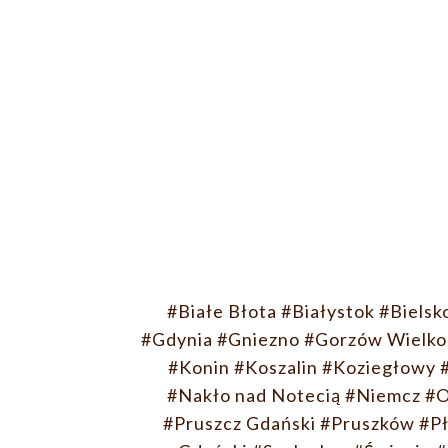
#Białe Błota
#Białystok
#Bielsk
#Gdynia
#Gniezno
#Gorzów Wielko
#Konin
#Koszalin
#Koziegłowy
#Nakło nad Notecią
#Niemcz
#O
#Pruszcz Gdański
#Pruszków
#P