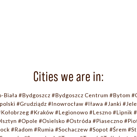
Cities we are in:
o-Biała
#Bydgoszcz
#Bydgoszcz Centrum
#Bytom
#
polski
#Grudziądz
#Inowrocław
#Iława
#Janki
#Jele
#Kołobrzeg
#Kraków
#Legionowo
#Leszno
#Lipnik
#
lsztyn
#Opole
#Osielsko
#Ostróda
#Piaseczno
#Pio
łock
#Radom
#Rumia
#Sochaczew
#Sopot
#Śrem
#St