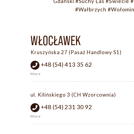
Gdański
#Suchy Las
#Świecie
#
#Wałbrzych
#Wołomi
WŁOCŁAWEK
Kruszyńska 27 (Pasaż Handlowy S1)
+48 (54) 413 35 62
More
ul. Kilińskiego 3 (CH Wzorcownia)
+48 (54) 231 30 92
More