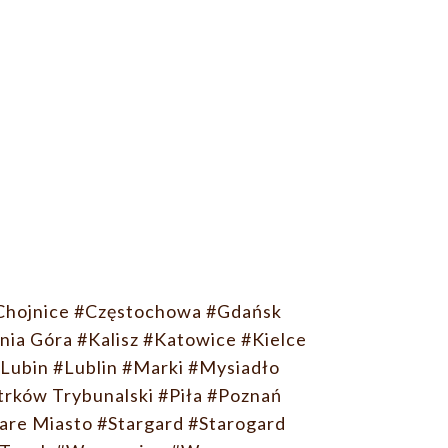
Chojnice
#Częstochowa
#Gdańsk
nia Góra
#Kalisz
#Katowice
#Kielce
Lubin
#Lublin
#Marki
#Mysiadło
trków Trybunalski
#Piła
#Poznań
are Miasto
#Stargard
#Starogard