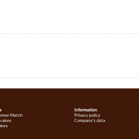
s
Information
mmer Match
Privacy policy
 cakes
Company's data
akes