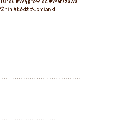
Turek
#Wągrowiec
#Warszawa
#Żnin
#Łódź
#Łomianki