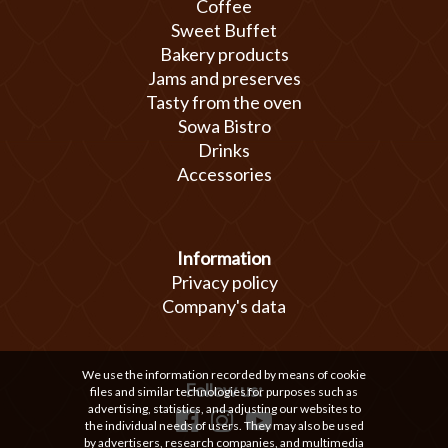
Coffee
Sweet Buffet
Bakery products
Jams and preserves
Tasty from the oven
Sowa Bistro
Drinks
Accessories
Information
Privacy policy
Company's data
We use the information recorded by means of cookie
Follow us:
files and similar technologies for purposes such as
advertising, statistics, and adjusting our websites to
the individual needs of users. They may also be used
by advertisers, research companies, and multimedia