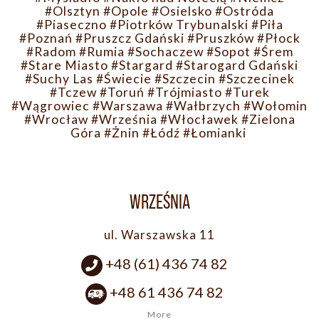
#Olsztyn
#Opole
#Osielsko
#Ostróda
#Piaseczno
#Piotrków Trybunalski
#Piła
#Poznań
#Pruszcz Gdański
#Pruszków
#Płock
#Radom
#Rumia
#Sochaczew
#Sopot
#Śrem
#Stare Miasto
#Stargard
#Starogard Gdański
#Suchy Las
#Świecie
#Szczecin
#Szczecinek
#Tczew
#Toruń
#Trójmiasto
#Turek
#Wągrowiec
#Warszawa
#Wałbrzych
#Wołomin
#Wrocław
#Września
#Włocławek
#Zielona
Góra
#Żnin
#Łódź
#Łomianki
WRZEŚNIA
ul. Warszawska 11
+48 (61) 436 74 82
+48 61 436 74 82
More