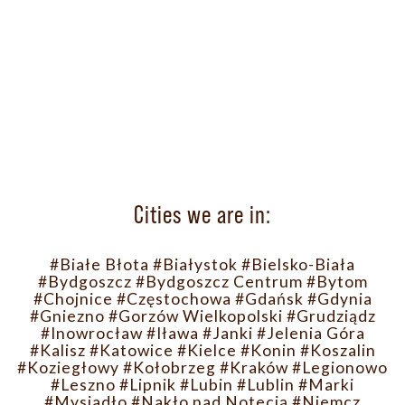
Cities we are in:
#Białe Błota
#Białystok
#Bielsko-Biała
#Bydgoszcz
#Bydgoszcz Centrum
#Bytom
#Chojnice
#Częstochowa
#Gdańsk
#Gdynia
#Gniezno
#Gorzów Wielkopolski
#Grudziądz
#Inowrocław
#Iława
#Janki
#Jelenia Góra
#Kalisz
#Katowice
#Kielce
#Konin
#Koszalin
#Koziegłowy
#Kołobrzeg
#Kraków
#Legionowo
#Leszno
#Lipnik
#Lubin
#Lublin
#Marki
#Mysiadło
#Nakło nad Notecią
#Niemcz