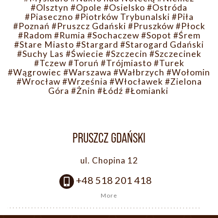
#Olsztyn
#Opole
#Osielsko
#Ostróda
#Piaseczno
#Piotrków Trybunalski
#Piła
#Poznań
#Pruszcz Gdański
#Pruszków
#Płock
#Radom
#Rumia
#Sochaczew
#Sopot
#Śrem
#Stare Miasto
#Stargard
#Starogard Gdański
#Suchy Las
#Świecie
#Szczecin
#Szczecinek
#Tczew
#Toruń
#Trójmiasto
#Turek
#Wągrowiec
#Warszawa
#Wałbrzych
#Wołomin
#Wrocław
#Września
#Włocławek
#Zielona
Góra
#Żnin
#Łódź
#Łomianki
PRUSZCZ GDAŃSKI
ul. Chopina 12
+48 518 201 418
More