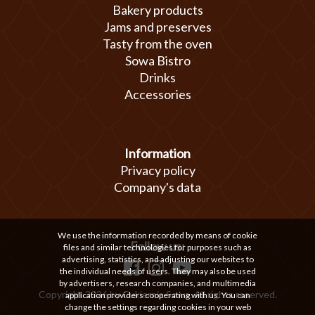
Bakery products
Jams and preserves
Tasty from the oven
Sowa Bistro
Drinks
Accessories
Information
Privacy policy
Company's data
We use the information recorded by means of cookie
Follow us:
files and similar technologies for purposes such as
advertising, statistics, and adjusting our websites to
the individual needs of users. They may also be used
by advertisers, research companies, and multimedia
Copyright 2026 by Cukiernia Sowa. All rights reserved.
application providers cooperating with us. You can
change the settings regarding cookies in your web