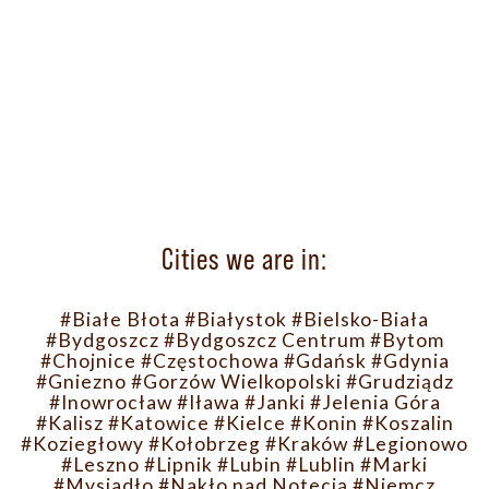
Cities we are in:
#Białe Błota
#Białystok
#Bielsko-Biała
#Bydgoszcz
#Bydgoszcz Centrum
#Bytom
#Chojnice
#Częstochowa
#Gdańsk
#Gdynia
#Gniezno
#Gorzów Wielkopolski
#Grudziądz
#Inowrocław
#Iława
#Janki
#Jelenia Góra
#Kalisz
#Katowice
#Kielce
#Konin
#Koszalin
#Koziegłowy
#Kołobrzeg
#Kraków
#Legionowo
#Leszno
#Lipnik
#Lubin
#Lublin
#Marki
#Mysiadło
#Nakło nad Notecią
#Niemcz