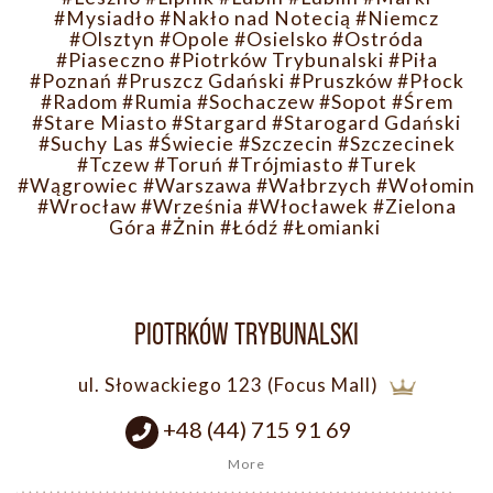
#Mysiadło
#Nakło nad Notecią
#Niemcz
#Olsztyn
#Opole
#Osielsko
#Ostróda
#Piaseczno
#Piotrków Trybunalski
#Piła
#Poznań
#Pruszcz Gdański
#Pruszków
#Płock
#Radom
#Rumia
#Sochaczew
#Sopot
#Śrem
#Stare Miasto
#Stargard
#Starogard Gdański
#Suchy Las
#Świecie
#Szczecin
#Szczecinek
#Tczew
#Toruń
#Trójmiasto
#Turek
#Wągrowiec
#Warszawa
#Wałbrzych
#Wołomin
#Wrocław
#Września
#Włocławek
#Zielona
Góra
#Żnin
#Łódź
#Łomianki
PIOTRKÓW TRYBUNALSKI
ul. Słowackiego 123 (Focus Mall)
+48 (44) 715 91 69
More