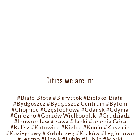
Cities we are in:
#Białe Błota
#Białystok
#Bielsko-Biała
#Bydgoszcz
#Bydgoszcz Centrum
#Bytom
#Chojnice
#Częstochowa
#Gdańsk
#Gdynia
#Gniezno
#Gorzów Wielkopolski
#Grudziądz
#Inowrocław
#Iława
#Janki
#Jelenia Góra
#Kalisz
#Katowice
#Kielce
#Konin
#Koszalin
#Koziegłowy
#Kołobrzeg
#Kraków
#Legionowo
#Leszno
#Lipnik
#Lubin
#Lublin
#Marki