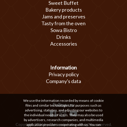
Sweet Buffet
Bakery products
Jams and preserves
Tasty from the oven
Sowa Bistro
Drinks
Accessories
Information
Privacy policy
Company's data
We use the information recorded by means of cookie
Follow us:
files and similar technologies for purposes such as
advertising, statistics, and adjusting our websites to
the individual needs of users. They may also be used
by advertisers, research companies, and multimedia
Copyright 2026 by Cukiernia Sowa. All rights reserved.
application providers cooperating with us. You can