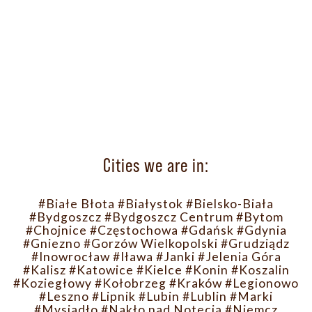
Cities we are in:
#Białe Błota
#Białystok
#Bielsko-Biała
#Bydgoszcz
#Bydgoszcz Centrum
#Bytom
#Chojnice
#Częstochowa
#Gdańsk
#Gdynia
#Gniezno
#Gorzów Wielkopolski
#Grudziądz
#Inowrocław
#Iława
#Janki
#Jelenia Góra
#Kalisz
#Katowice
#Kielce
#Konin
#Koszalin
#Koziegłowy
#Kołobrzeg
#Kraków
#Legionowo
#Leszno
#Lipnik
#Lubin
#Lublin
#Marki
#Mysiadło
#Nakło nad Notecią
#Niemcz