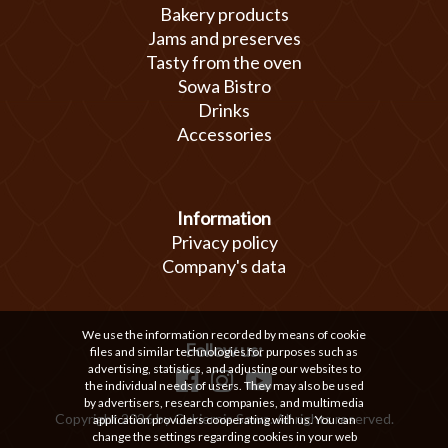
Bakery products
Jams and preserves
Tasty from the oven
Sowa Bistro
Drinks
Accessories
Information
Privacy policy
Company's data
We use the information recorded by means of cookie
Follow us:
files and similar technologies for purposes such as
advertising, statistics, and adjusting our websites to
the individual needs of users. They may also be used
by advertisers, research companies, and multimedia
Copyright 2026 by Cukiernia Sowa. All rights reserved.
application providers cooperating with us. You can
change the settings regarding cookies in your web