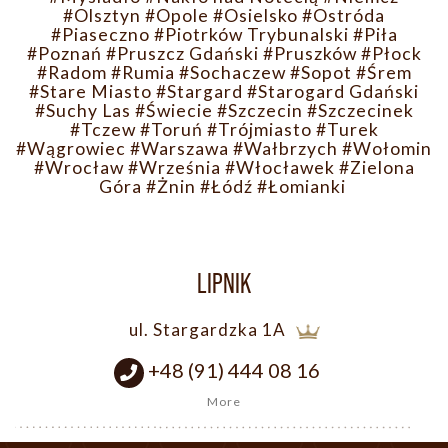
#Olsztyn
#Opole
#Osielsko
#Ostróda
#Piaseczno
#Piotrków Trybunalski
#Piła
#Poznań
#Pruszcz Gdański
#Pruszków
#Płock
#Radom
#Rumia
#Sochaczew
#Sopot
#Śrem
#Stare Miasto
#Stargard
#Starogard Gdański
#Suchy Las
#Świecie
#Szczecin
#Szczecinek
#Tczew
#Toruń
#Trójmiasto
#Turek
#Wągrowiec
#Warszawa
#Wałbrzych
#Wołomin
#Wrocław
#Września
#Włocławek
#Zielona
Góra
#Żnin
#Łódź
#Łomianki
LIPNIK
ul. Stargardzka 1A
+48 (91) 444 08 16
More